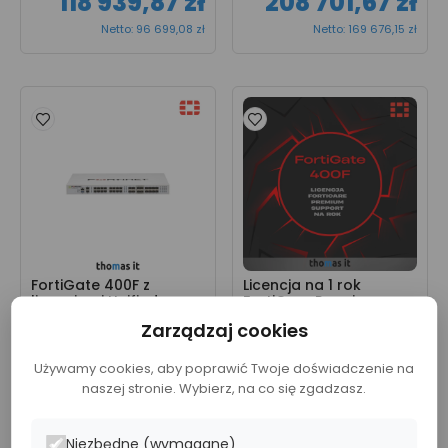
118 939,87 zł
208 701,67 zł
Netto: 96 699,08 zł
Netto: 169 676,15 zł
FortiGate 400F z 
Licencja na 1 rok 
licencjami Unified 
FortiCare Premium 
Threat Protection 
Support dla FortiGate 
Zarządzaj cookies
(UTP) na 5 lat (FG-
400F (FC-10-0400F-
400F-BDL-950-60)
247-02-12)
Używamy cookies, aby poprawić Twoje doświadczenie na
298 463,47 zł
14 784,32 zł
naszej stronie. Wybierz, na co się zgadzasz.
Netto: 242 653,22 zł
Netto: 12 019,77 zł
Niezbędne (wymagane)