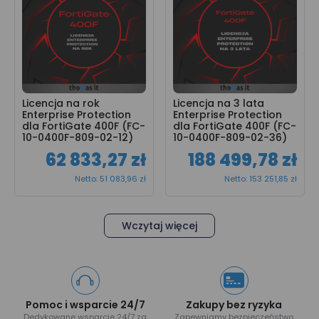
Licencja na rok 
Licencja na 3 lata 
Enterprise Protection 
Enterprise Protection 
dla FortiGate 400F (FC-
dla FortiGate 400F (FC-
10-0400F-809-02-12)
10-0400F-809-02-36)
62 833,27 zł
188 499,78 zł
Netto: 51 083,96 zł
Netto: 153 251,85 zł
Wczytaj więcej
Pomoc i wsparcie 24/7
Zakupy bez ryzyka
Dedykowane wsparcie 24/7 za
Zapewniamy bezpieczeństwo