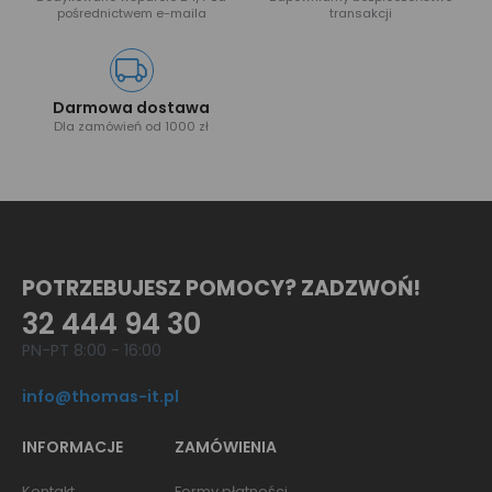
pośrednictwem e-maila
transakcji
Darmowa dostawa
Dla zamówień od 1000 zł
POTRZEBUJESZ POMOCY? ZADZWOŃ!
32 444 94 30
PN-PT 8:00 - 16:00
info@thomas-it.pl
INFORMACJE
ZAMÓWIENIA
Kontakt
Formy płatności