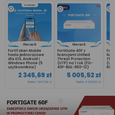
Nowy
FortiToken Mobile 
FortiGate 40F z 
Fort
hasła jednorazowe 
licencjami Unified 
lice
dla iOS, Android i 
Threat Protection 
Thre
Windows Phone (5 
(UTP) na 1 rok (FG-
(UTP
użytkowników)
40F-BDL-950-12)
60F-
2 345,69 zł
5 005,52 zł
Netto: 1 907,06 zł
Netto: 4 069,53 zł