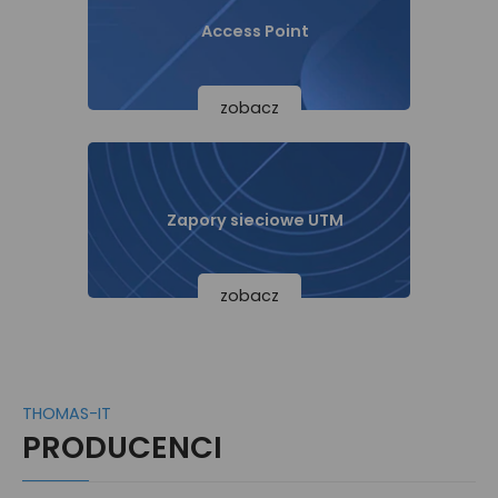
Access Point
zobacz
Zapory sieciowe UTM
zobacz
THOMAS-IT
PRODUCENCI