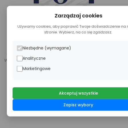
404
Zarządzaj cookies
Używamy cookies, aby poprawić Twoje doświadczenie na 
stronie. Wybierz, na co się zgadzasz.
404 Strona nie znaleziona
Niezbędne (wymagane)
Ups! Strona, którą próbujesz odwiedzić, jest na wakacjach.
Analityczne
Wygląda na to, że nie możemy znaleźć tego, czego szukasz.
Marketingowe
Przejdź na stronę główną
Akceptuj wszystkie
Zapisz wybory