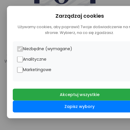
404
Zarządzaj cookies
Używamy cookies, aby poprawić Twoje doświadczenie na 
stronie. Wybierz, na co się zgadzasz.
404 Strona nie znaleziona
Niezbędne (wymagane)
Ups! Strona, którą próbujesz odwiedzić, jest na wakacjach.
Analityczne
Wygląda na to, że nie możemy znaleźć tego, czego szukasz.
Marketingowe
Przejdź na stronę główną
Akceptuj wszystkie
Zapisz wybory